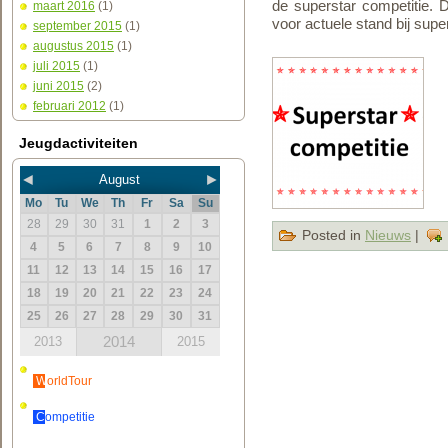
de superstar competitie. D
maart 2016
(1)
voor actuele stand bij super
september 2015
(1)
augustus 2015
(1)
juli 2015
(1)
juni 2015
(2)
februari 2012
(1)
Jeugdactiviteiten
◄
►
August
Mo
Tu
We
Th
Fr
Sa
Su
28
29
30
31
1
2
3
Posted in
Nieuws
|
4
5
6
7
8
9
10
11
12
13
14
15
16
17
18
19
20
21
22
23
24
25
26
27
28
29
30
31
2014
2013
2015
WorldTour
Competitie