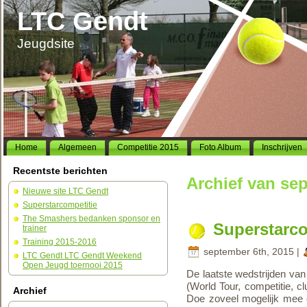
LTC Gendt
Jeugdsite
Home
Algemeen
Competitie 2015
Foto Album
Inschrijven
Recentste berichten
Archief van se
Nieuwe site LTC Gendt
Superstarcompetitie
The Smashers bedanken sponsor en
Superstarco
trainer
Training 2015-2016
september 6th, 2015 |
LTC Gendt LTC Gendt Weekend
Open Jeugd toernooi 2015
De laatste wedstrijden v
(World Tour, competitie, 
Archief
Doe zoveel mogelijk mee 