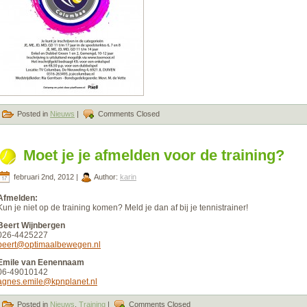
Posted in
Nieuws
|
Comments Closed
Moet je je afmelden voor de training?
februari 2nd, 2012 |
Author:
karin
Afmelden:
Kun je niet op de training komen? Meld je dan af bij je tennistrainer!
Beert Wijnbergen
026-4425227
beert@optimaalbewegen.nl
Emile van Eenennaam
06-49010142
agnes.emile@kpnplanet.nl
Posted in
Nieuws
,
Training
|
Comments Closed