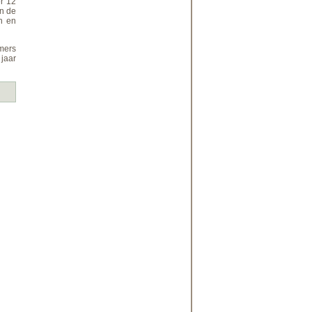
er 12
an de
n en
emers
jaar