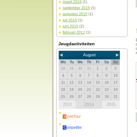
maart 2016
(1)
september 2015
(1)
augustus 2015
(1)
juli 2015
(1)
juni 2015
(2)
februari 2012
(1)
Jeugdactiviteiten
◄
►
August
Mo
Tu
We
Th
Fr
Sa
Su
28
29
30
31
1
2
3
4
5
6
7
8
9
10
11
12
13
14
15
16
17
18
19
20
21
22
23
24
25
26
27
28
29
30
31
2014
2013
2015
WorldTour
Competitie