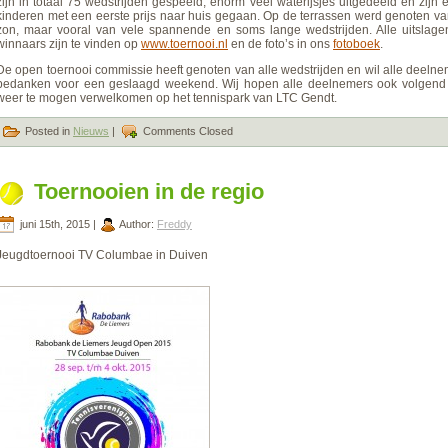
zijn in totaal 75 wedstrijden gespeeld, enorm veel waterijsjes uitgedeeld en zijn 
kinderen met een eerste prijs naar huis gegaan. Op de terrassen werd genoten v
zon, maar vooral van vele spannende en soms lange wedstrijden. Alle uitslage
winnaars zijn te vinden op
www.toernooi.nl
en de foto’s in ons
fotoboek
.
De open toernooi commissie heeft genoten van alle wedstrijden en wil alle deeln
bedanken voor een geslaagd weekend. Wij hopen alle deelnemers ook volgend 
weer te mogen verwelkomen op het tennispark van LTC Gendt.
Posted in
Nieuws
|
Comments Closed
Toernooien in de regio
juni 15th, 2015 |
Author:
Freddy
Jeugdtoernooi TV Columbae in Duiven