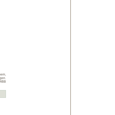
hem,
gen.
 WBB