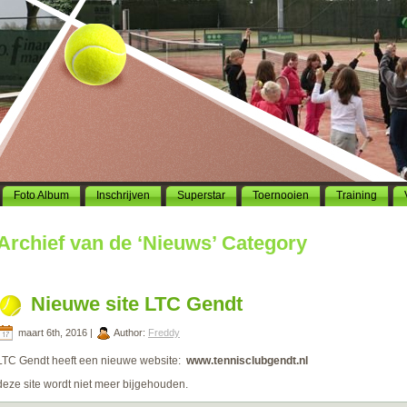
Foto Album
Inschrijven
Superstar
Toernooien
Training
Archief van de ‘Nieuws’ Category
Nieuwe site LTC Gendt
maart 6th, 2016 |
Author:
Freddy
LTC Gendt heeft een nieuwe website:
www.tennisclubgendt.nl
deze site wordt niet meer bijgehouden.