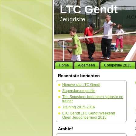
LTC Gendt
Jeugdsite
Home
Algemeen
Competitie 2015
Recentste berichten
Nieuwe site LTC Gendt
Superstarcompetitie
The Smashers bedanken sponsor en
trainer
Training 2015-2016
LTC Gendt LTC Gendt Weekend
Open Jeugd toernooi 2015
Archief