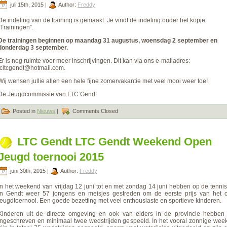
juli 15th, 2015 |
Author:
Freddy
De indeling van de training is gemaakt. Je vindt de indeling onder het kopje
“Trainingen”.
De trainingen beginnen op maandag 31 augustus, woensdag 2 september en
donderdag 3 september.
Er is nog ruimte voor meer inschrijvingen. Dit kan via ons e-mailadres:
jcltcgendt@hotmail.com.
Wij wensen jullie allen een hele fijne zomervakantie met veel mooi weer toe!
De Jeugdcommissie van LTC Gendt
Posted in
Nieuws
|
Comments Closed
LTC Gendt LTC Gendt Weekend Open
Jeugd toernooi 2015
juni 30th, 2015 |
Author:
Freddy
In het weekend van vrijdag 12 juni tot en met zondag 14 juni hebben op de tenni
in Gendt weer 57 jongens en meisjes gestreden om de eerste prijs van het 
jeugdtoernooi. Een goede bezetting met veel enthousiaste en sportieve kinderen.
Kinderen uit de directe omgeving en ook van elders in de provincie hebben 
ingeschreven en minimaal twee wedstrijden gespeeld. In het vooral zonnige wee