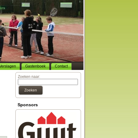
Verslagen
Gastenboek
Contact
Zoeken naar:
Zoeken
Sponsors